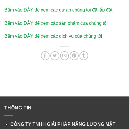
Bấm vào ĐÂY để xem các dự án chúng tôi đã lắp đặt
Bấm vào ĐÂY để xem các sản phẩm của chúng tôi
Bấm vào ĐÂY để xem các dịch vụ của chúng tôi
THÔNG TIN
CÔNG TY TNHH GIẢI PHÁP NĂNG LƯỢNG MẶT