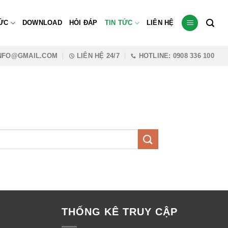
ỨC
DOWNLOAD
HỎI ĐÁP
TIN TỨC
LIÊN HỆ
INFO@GMAIL.COM
LIÊN HỆ 24/7
HOTLINE: 0908 336 100
THỐNG KÊ TRUY CẬP