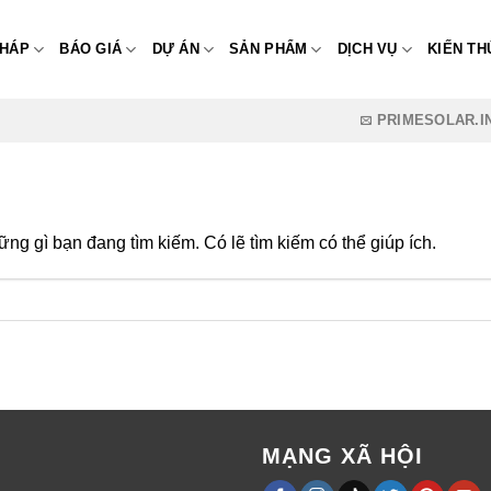
PHÁP
BÁO GIÁ
DỰ ÁN
SẢN PHẨM
DỊCH VỤ
KIẾN TH
PRIMESOLAR.
ng gì bạn đang tìm kiếm. Có lẽ tìm kiếm có thể giúp ích.
MẠNG XÃ HỘI