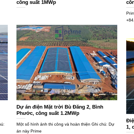
công suất 1MWp
cô
Pri
+84
Add
Dự án điện Mặt trời Bù Đăng 2, Bình
Phước, công suất 1.2MWp
Điệ
hú:
Một số hình ảnh thi công và hoàn thiện Ghi chú: Dự
1,
án này Prime