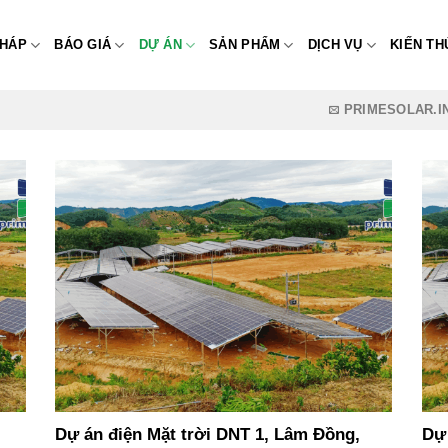
PHÁP
BÁO GIÁ
DỰ ÁN
SẢN PHẨM
DỊCH VỤ
KIẾN TH
PRIMESOLAR.
Dự án điện Mặt trời DNT 1, Lâm Đồng,
Dự 