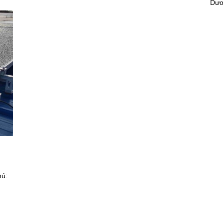
Dươ
hú: