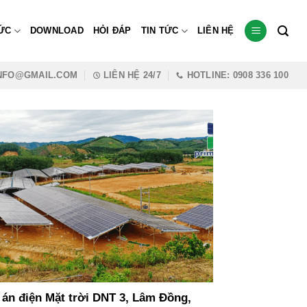
ỨC
DOWNLOAD
HỎI ĐÁP
TIN TỨC
LIÊN HỆ
INFO@GMAIL.COM
LIÊN HỆ 24/7
HOTLINE: 0908 336 100
án điện Mặt trời DNT 3, Lâm Đồng,