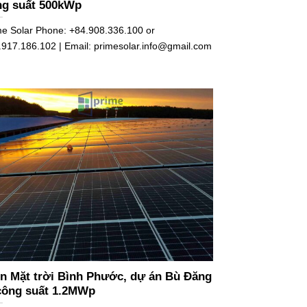
ng suất 500kWp
me Solar Phone: +84.908.336.100 or
.917.186.102 | Email:
primesolar.info@gmail.com
: Phòng 5.09, Lầu 5, Tòa nhà
n Mặt trời Bình Phước, dự án Bù Đăng
 công suất 1.2MWp