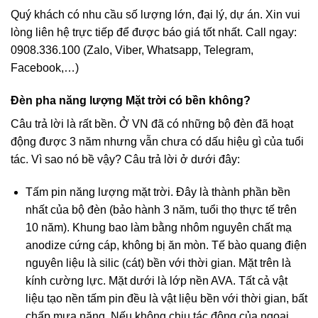
Quý khách có nhu cầu số lượng lớn, đại lý, dự án. Xin vui
lòng liên hệ trực tiếp để được báo giá tốt nhất. Call ngay:
0908.336.100 (Zalo, Viber, Whatsapp, Telegram,
Facebook,…)
Đèn pha năng lượng Mặt trời có bền không?
Câu trả lời là rất bền. Ở VN đã có những bộ đèn đã hoạt
động được 3 năm nhưng vẫn chưa có dấu hiệu gì của tuổi
tác. Vì sao nó bề vậy? Câu trả lời ở dưới đây:
Tấm pin năng lượng mặt trời. Đây là thành phần bền
nhất của bộ đèn (bảo hành 3 năm, tuổi thọ thực tế trên
10 năm). Khung bao làm bằng nhôm nguyên chất mạ
anodize cứng cáp, không bị ăn mòn. Tế bào quang điện
nguyên liệu là silic (cát) bền với thời gian. Mặt trên là
kính cường lực. Mặt dưới là lớp nền AVA. Tất cả vật
liệu tạo nền tấm pin đều là vật liệu bền với thời gian, bất
chấp mưa năng. Nếu không chịu tác động của ngoại