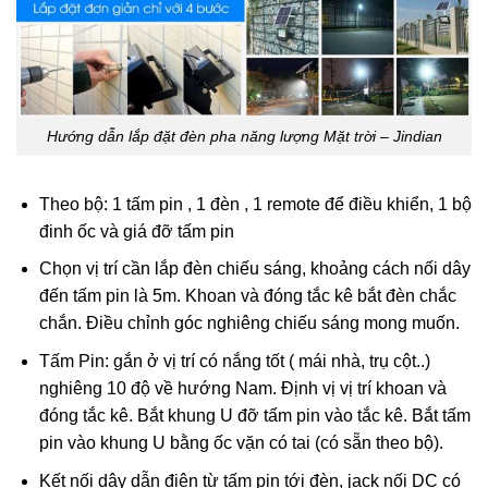
Hướng dẫn lắp đặt đèn pha năng lượng Mặt trời – Jindian
Theo bộ: 1 tấm pin , 1 đèn , 1 remote để điều khiển, 1 bộ
đinh ốc và giá đỡ tấm pin
Chọn vị trí cần lắp đèn chiếu sáng, khoảng cách nối dây
đến tấm pin là 5m. Khoan và đóng tắc kê bắt đèn chắc
chắn. Điều chỉnh góc nghiêng chiếu sáng mong muốn.
Tấm Pin: gắn ở vị trí có nắng tốt ( mái nhà, trụ cột..)
nghiêng 10 độ về hướng Nam. Định vị vị trí khoan và
đóng tắc kê. Bắt khung U đỡ tấm pin vào tắc kê. Bắt tấm
pin vào khung U bằng ốc vặn có tai (có sẵn theo bộ).
Kết nối dây dẫn điện từ tấm pin tới đèn, jack nối DC có